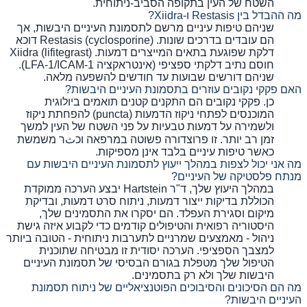
השטח של העין בתקופה הסביב-ניתוחית.
מה ההבדל בין Restasis ו-Xiidra?
שניהם טיפות עיניים מרשם לתסמונת העיניים היבשות, אך
הם עובדים בדרכים שונות. Restasis (cyclosporine) דוכא
דלקת שפוגעת בתאים המייצרים דמעות. Xiidra (lifitegrast)
חוסם נתיב דלקתי ספציפי (אינטראקציה LFA-1/ICAM-1).
שניהם דורשים שבועות עד חודשים להשפעה מלאה.
האם פקקי נקובים עוזרים בתסמונת העיניים היבשות?
כן. פקקי נקובים הם התקנים קטנים תואמים ביולוגית
המוכנסים לפתחי ניקוז הדמעות (puncta) להפחתת ניקוז
ולשמירה על דמעות טבעיות על פני השטח של העין למשך
זמן רב יותר. זו פרוצדורה פשוטה במרפאה וכثר משמשת
כאשר טיפות עיניים בלבד אינן מספיקות.
מה אני יכול לצפות במהלך ייעוץ לתסמונת העיניים היבשות עם
מנתח פלסטיקה של העיניים?
במהלך היעוץ שלך, ד"ר Hartstein יבצע הערכה ממוקדת
הכוללת בדיקות ייצור דמעות, ניתוח סרט דמעות, ובדיקת
מיקום וסגירת העפלד. הם יסקרו את התסמינים שלך,
היסטוריה רפואית והטיפולים קודמים כדי לקבוע איזה גישת
ניהול - מאמצעים שמרניים לתערבות ניתוחית - הטובה ביותר
למצבך הספציפי. הערכה יסודית זו מבטיחה שתוכנית
הטיפול שלך מטפלת בגורם הבסיסי של תסמונת העיניים
היבשות שלך ולא רק בתסמינים.
מה הם הסיכונים והסיבוכים הפוטנציאליים של ניתוח תסמונת
העיניים היבשות?