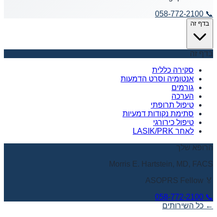
058-772-2100
📞
בדף זה
בדף זה
סקירה כללית
אנטומיה וסרט הדמעות
גורמים
הערכה
טיפול תרופתי
סתימת נקודות דמעיות
טיפול כירורגי
לאחר LASIK/PRK
הרופא שלך
Morris E. Hartstein, MD, FACS
🏅 ASOPRS Fellow
058-772-2100
📞
← כל השירותים