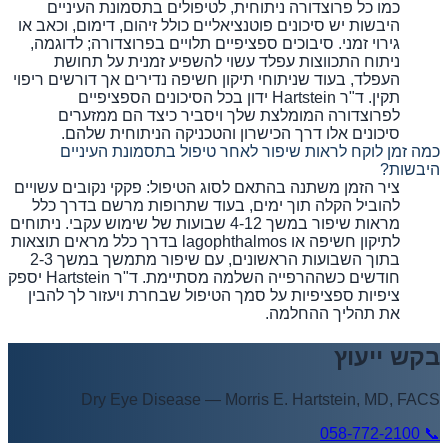
כמו כל פרוצדורה ניתוחית, לטיפולים בתסמונת העיניים
היבשות יש סיכונים פוטנציאליים כולל זיהום, דימום, וכאב או
גירוי זמני. סיבוכים ספציפיים תלויים בפרוצדורה; לדוגמה,
ניתוח התכווצות עפלד עשוי להשפיע זמנית על תחושת
העפלד, בעוד שניתוחי תיקון חשיפה נדירים אך דורשים ריפוי
תקין. ד"ר Hartstein ידון בכל הסיכונים הספציפיים
לפרוצדורה המומלצת שלך ויסביר כיצד הם ממזערים
סיכונים אלו דרך הכישרון והטכניקה הניתוחית שלהם.
כמה זמן לוקח לראות שיפור לאחר טיפול בתסמונת העיניים
היבשות?
ציר הזמן משתנה בהתאם לסוג הטיפול: פקקי נקובים עשויים
להוביל הקלה תוך ימים, בעוד שתרופות מרשם בדרך כלל
מראות שיפור במשך 4-12 שבועות של שימוש עקבי. ניתוחים
לתיקון חשיפה או lagophthalmos בדרך כלל מראים תוצאות
בתוך השבועות הראשונים, עם שיפור מתמשך במשך 2-3
חודשים כשההרפייה השלמה מסתיימת. ד"ר Hartstein יספק
ציפיות ספציפיות על סמך הטיפול שבחרת ויעזור לך להבין
את תהליך ההחלמה.
בקש ייעוץ
Dry Eye Disease
—
Morris E. Hartstein, MD, FACS
058-772-2100
📞