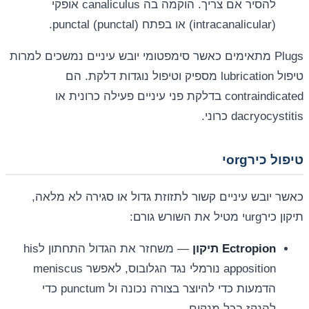
להסיר אם צריך. הוקמה בה canaliculus אופקי
(intracanalicular) או בפתח punctal (punctal).
Plugs מתאימים כאשר סימפטומי יובש עיניים נמשכים למרות
טיפול lubrication מספיק וטיפול נוגדות דלקת. הם
contraindicated בדלקת פני עיניים פעילה כרונית או
dacryocystitis כרוני.
טיפול כירorgי
כאשר יובש עיניים קשור לתזוזת גדול או סגירה לא מלאה,
תיקון כירurgי מטיל את השורש גורם:
Ectropion תיקון
— משחזר את הגדול התחתון לhis
apposition נורמלי נגד הגלובוס, לאפשר meniscus
הדמעות כדי להיוצר בצורה נכונה ול punctum כדי
להנקז בכל מנקים.