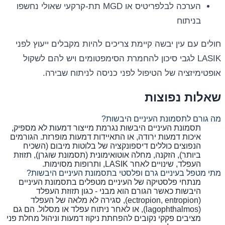
הערכה לבלפריטיס או MGD תת-קרקעי שאולי נחשפו
בניתוח
חולים עם עין יבשה קיימת צריכים להיות מקבלים ייעוץ לפני
LASIK לגבי סיכון להחמרת הסימפטומים ויש להם לשקול
אופטימיזציה של הטיפול לפני כניסה לניתוח שבירה.
שאלות נפוצות
מה גורם לתסמונת העיניים היבשות?
תסמונת העיניים היבשות נגרמת מייצור דמעות לא מספיק,
איכות דמעות ירודה, או התאיידות דמעות מופרזת. הגורמים
הנפוצים כוללים דיספונקציה של בלוטות מיבום (השכיח
ביותר), הזקנה, מחלה אוטואימונית (תסמונת שוגרן), תזוזת
העפלד, שינויים לאחר LASIK, ותרופות מסוימות.
מתי מטפל בעיניים גרם ופלסטי בתסמונת העיניים היבשות?
מנתחי פלסטיקה של העיניים מטפלים בתסמונת העיניים
היבשות כאשר הגורם הוא מבני - כגון תזוזת העפלד
(ectropion, entropion), סגירה לא מלאה של העפלד
(lagophthalmos), או לאחר ניתוח עפלד או מסלול. הם גם
מציבים פקקי נקובים להפחתת ניקוז דמעות וניהול מחלת פני