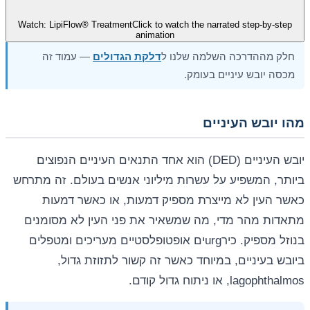
Watch: LipiFlow® Treatment
Click to watch the narrated step-by-step
animation
חלק מההדרכה השלמה שלנו ל
דלקת הגדולים
— עמוד זה
מכסה יובש עיניים בעומק.
מהו יובש העיניים
יובש העיניים (DED) הוא אחד התנאים העיניים הנפוצים
ביותר, המשפיע על עשרות מיליוני אנשים בעולם. זה מתרחש
כאשר העין לא מייצרת מספיק דמעות, או כאשר דמעות
מתאדות מהר מדי, מה שמשאיר את פני העין לא מסומנים
בנוזל מספיק. כירurgים אופטופלסטיים מעריכים ומטפלים
ביובש בעיניים, במיוחד כאשר זה קשור לתזוזת גדול,
lagophthalmos, או ניתוח גדול קודם.