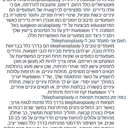
פוטנציאליים כולל זיהום, דימום, וותגובות להרדמה, אם כי
אלה נדירים. יותר ספציפיים לכירurgיה של העפעפיים הם
עיניים יבשות זמניות, שינויי ראייה זמניים, וחוסר סימטריה בין
העפעפיים. סיבוכים חמורים כמו אובדן ראייה נדירים כאשר
הפרוצedura מבוצעת על ידי surgeon oculoplasty בעל
הסמכה. ד"ר Hartstein יידון על כל הסיכונים בייעוץ שלך
ויסביר כיצד הם ממזערים את האפשרויות הללו.
האם אני מועמד טוב ל-blepharoplasty?
מועמדים טובים ל-blepharoplasty הם בדרך כלל בבריאות
כללית טובה, יש להם ציפיות סבירות לגבי תוצאות, וחרדים
מעפעפיים כפופים או שקיות תחת העיניים המשפיעות על
הופעתם או ראייתם. אתה צריך להיות לא מעשן או מוכן
להפסיק עישון לפני ואחרי הניתוח, שכן עישון פוגע בהחלמה.
תנאים רפואיים מסוימים, מחלות עיניים, או תרופות עלולות
להשפיע על כושר ההתאמה שלך, שד"ר Hartstein יעריך
במהלך ייעוץ יסודי. אם יש לך מחלת עיניים יבשות, מחלת
עיניים בקשורה בבלוטת התריס, או תנאים עיניים אחרים,
ד"ר Hartstein יקח זהירויות מיוחדות.
כמה זמן נמשכות תוצאות ה-blepharoplasty?
תוצאות ה-blepharoplasty בדרך כלל זמינות לטווח ארוך,
כאשר רוב החולים נהנים מהיתרונות במשך שנים רבות או
אפילו בצורה קבועה. תהליך ההזדקנות ממשיך, כך שחלק
מהחולים עלולים להחוות שינויים הדריגתיים על פני 10-15
שנים, אך השיפור הדרמטי מהניתוח בדרך כלל נשאר יציב.