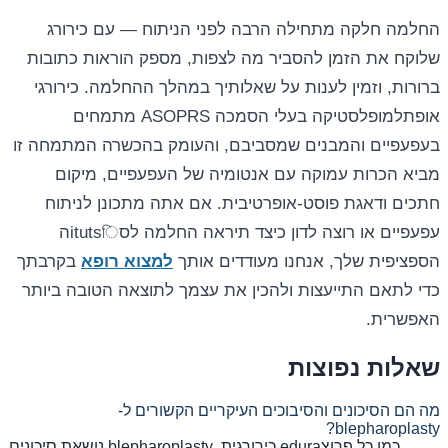
החלמה חלקה מתחילה הרבה לפני הניתוח — עם כירורג
שלוקח את הזמן להסביר מה לצפות, מספק הוראות כתובות
ברורות, וזמין לענות על שאלותיך במהלך ההחלמה. כירורגי
אופתלמופלסטיקה בעלי הסמכה ASOPRS מתמחים
בעפעפיים והמבנים שמסביבם, והעומק בהכשרה המתמחה זו
מביא הכרות עמוקה עם אנטומיה של העפעפיים, מיקום
חתכים ודאגת פוסט-אופרטיבית. אם אתה מתכונן לניתוח
עפעפיים או רוצה לדון כיצד תיראה החלמה לסitutsিה
הספציפית שלך, אנחנו מעודדים אותך
למצוא רופא
בקרבתך
כדי לתאם התייעצות ולהכין את עצמך לתוצאה הטובה ביותר
האפשרית.
שאלות נפוצות
מה הם הסיכונים והסיבוכים העיקריים הקשורים ל-
blepharoplasty?
כמו כל פרוצedura כירורגית, blepharoplasty נושאת סיכונים