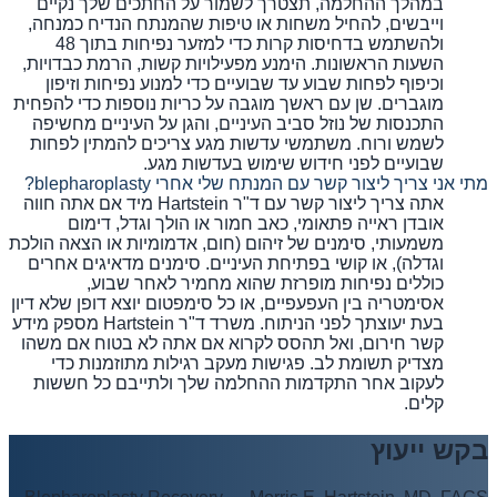
במהלך ההחלמה, תצטרך לשמור על החתכים שלך נקיים
וייבשים, להחיל משחות או טיפות שהמנתח הנדיח כמנחה,
ולהשתמש בדחיסות קרות כדי למזער נפיחות בתוך 48
השעות הראשונות. הימנע מפעילויות קשות, הרמת כבדויות,
וכיפוף לפחות שבוע עד שבועיים כדי למנוע נפיחות וזיפון
מוגברים. שן עם ראשך מוגבה על כריות נוספות כדי להפחית
התכנסות של נוזל סביב העיניים, והגן על העיניים מחשיפה
לשמש ורוח. משתמשי עדשות מגע צריכים להמתין לפחות
שבועיים לפני חידוש שימוש בעדשות מגע.
מתי אני צריך ליצור קשר עם המנתח שלי אחרי blepharoplasty?
אתה צריך ליצור קשר עם ד"ר Hartstein מיד אם אתה חווה
אובדן ראייה פתאומי, כאב חמור או הולך וגדל, דימום
משמעותי, סימנים של זיהום (חום, אדמומיות או הצאה הולכת
וגדלה), או קושי בפתיחת העיניים. סימנים מדאיגים אחרים
כוללים נפיחות מופרזת שהוא מחמיר לאחר שבוע,
אסימטריה בין העפעפיים, או כל סימפטום יוצא דופן שלא דיון
בעת יעוצתך לפני הניתוח. משרד ד"ר Hartstein מספק מידע
קשר חירום, ואל תהסס לקרוא אם אתה לא בטוח אם משהו
מצדיק תשומת לב. פגישות מעקב רגילות מתוזמנות כדי
לעקוב אחר התקדמות ההחלמה שלך ולתייבם כל חששות
קלים.
בקש ייעוץ