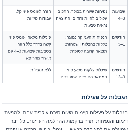
שבועות
נפיחות שיורית בבוקר; חתכים
חזרה לעומס פיזי קל;
3–4
עלולים להיות ורודים; התוצאה
עבודות פיזיות
נראית טבעית
חודשים
הנפיחות העמוקה נמוגה;
פעילות מלאה; עומס פיזי
1–3
צלקות בהבלות וישטחות;
קשה בדרך כלל חוזר
תוצאה קרובה לסופית
בסביבות שבועות 3–4 עם
אישור מהרופא
חודשים
שיכלול צלקות מלא; קווי
ללא הגבלות
3–12
המתאר הסופיים המעודנים
הגבלות על פעילות
הגבלות על פעילות קיימות משום סיבה עיקרית אחת: למניעת
דימום והנפיחות יתרה ברקמות ההחלמה העדינות. כל דבר
שמעלה את לחץ הדם בראש — עמל, כיפוף, הרמה או עומס