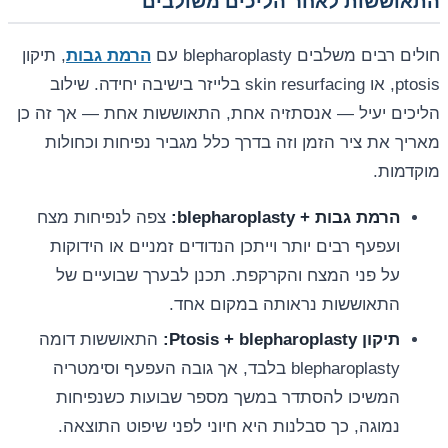
התאוששות לאחר הליכים משולבים
חולים רבים משלבים blepharoplasty עם
הרמת גבות
, תיקון
ptosis, או skin resurfacing בלייזר בישיבה יחידה. שילוב
הליכים יעיל — אנסתזיה אחת, התאוששות אחת — אך זה כן
מאריך את ציר הזמן וזה בדרך כלל מגביר נפיחות וכחולות
מוקדמות.
הרמת גבות + blepharoplasty:
צפה לנפיחות מצח
ועפעף רבים יותר וייתכן הנדודים זמניים או הידוקות
על פני המצח והקרקפת. תכנן לבערך שבועיים של
התאוששות נראותה במקום אחד.
תיקון Ptosis + blepharoplasty:
התאוששות דומה
blepharoplasty בלבד, אך גובה העפעף וסימטריה
המשיכו להסתדר במשך מספר שבועות כשנפיחות
נמוגה, כך סבלנות היא חיוני לפני שיפוט התוצאה.