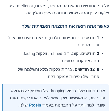
על פני החודשים הבאים זה מתפזר, משטח, וmeltens. עיסוי
צלקות עדין והגנה שמש חרוטה להאיץ תהליך זה.
כאשר אתה רואה את התוצאה האמיתית שלך
1 חודש:
רוב הנפיחות הלכה; תוצאה נראית טוב אבל
עדיין מסתדר.
3 חודשים:
קונטורים refined; צלקות fading;
התוצאה קרוב לסופית.
6–12 חודשים:
בגרות צלקות מלא והשלמה של
פתרון של nפיחות עמוקה דקה.
אם הניתוח שלך טיפול drooping של העיפעף עצמו ולא
עודף עור, התאוששות שלך עשוי לעקוב אחרי קשת מעט
שונה. למד יותר על ההבחנות בעמוד
Ptosis
שלנו.