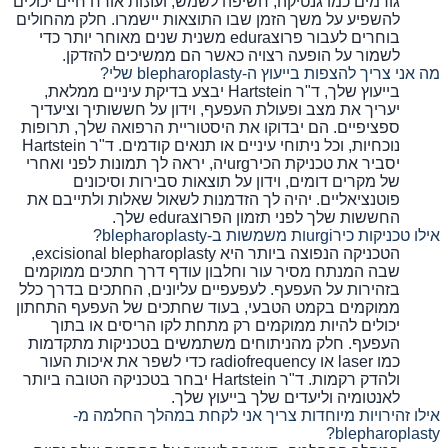
גורמים כמו גנטיקה, חשיפה לשמש, ועادות אורח חיים יכולים
להשפיע על משך הזמן שבו התוצאות יישמרו. חלק מהחולים
בוחרים לעבור פרוצedura משנית שנים מאוחר יותר כדי
לשמור על הופעה רצויה כאשר הם ממשיכים להזדקן.
מה אני צריך להצפות בייעוץ ה-blepharoplasty שלי?
בייעוץ שלך, ד"ר Hartstein יבצע בדיקת עיניים ממלאת,
יעריך את מצב ופעולת העפעף, וידון על חששותיך וציעדיך
ספציפיים. הם יבדוקו את היסטוריית הרפואה שלך, תרופות
נוכחיות, וכל ניתוחי עיניים או תנאים קודמים. ד"ר Hartstein
יסביר את טכניקת הכירurgיה, יראה לך תמונות לפני ואחרי
של מקרים דומים, וידון על תוצאות סבירות וסיכונים
פוטנציאליים. יהיה לך הזדמנות לשאול שאלות ולתייבם את
החששות שלך לפני תזמון הפרוצedura שלך.
אילו טכניקות כירurgiות משמשות ב-blepharoplasty?
הטכניקה הנפוצה ביותר היא excisional blepharoplasty,
שבה המנתח מסיר עור וחלבון עודף דרך חתכים ממוקמים
בזהירות על העפעף. לעפעפיים עליונים, החתכים בדרך כלל
ממוקמים בקמט הטבעי, בעוד שחתכים של העפעף התחתון
יכולים להיות ממוקמים רק מתחת לקו הריסים או בתוך
העפעף. חלק מהניתוחים משתמשים בטכניקות מתקדמות
כמו laser או radiofrequency כדי לשפר את איכות העור
ולהדק רקמות. ד"ר Hartstein יבחר בטכניקה הטובה ביותר
לאנטומיה וליעדים שלך בייעוץ שלך.
אילו זהירויות מיוחדות צריך אני לקחת במהלך החלמה מ-
blepharoplasty?