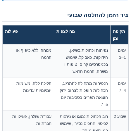
ציר הזמן להחלמה שבועי
תקופת
מה לצפות
פעילות
זמן
ימים
נפיחות וכחולות בשיאן;
מנוחה; ללא כיפוף או
1–3
הידוקות; כאב קל; שימוש
הרמה
בכמפרסים קרים, טיפות ו
משחה, הרמת הראש
ימים
הנפיחות מתחילה להתרגע;
הליכה קלה; משימות
4–7
הכחולות הופכות לצהוב-ירוק;
יומיומיות עדינות
הוצאת תפרים בסביבות יום
5–7
שבוע 2
רוב הכחולות נמוגו או ניתנות
עבודת שולחן; פעילויות
לכיסוי; חתכים נסגרו; שימוש
חברתיות
במייקאפ מותר