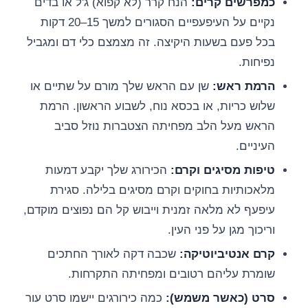
כמפרשים קרים:
הנח קרר (לא קפוא) ג'ל או בדים
נקיים על העיפעפיים הסגורים למשך 15–20 דקות
בכל פעם בשעות היקיצה. זה מצמצם כלי דם ומגביל
נפיחות.
הרמת ראש:
שן עם הראש שלך מורם על שתיים או
שלוש כריות, או בכסא נוח, לשבוע הראשון. הרמת
הראש מעל הלב מפחיתה הצטברות נוזל סביב
העיניים.
טיפות מסיגים וקרם:
הכירורג שלך יקבע דמעות
מלאכותיות בחוקים וקרם מסיגים בלילה. סגירת
עיפעף לא מלאה זמנית וייבוש קל הם נפוצים מוקדם,
וריכוך מגן על פני העין.
קרם אנטיביוטיקה:
שכבה דקה לאורך החתכים
שומרת עליהם רטובים ומפחיתה התקרחות.
סרט (כאשר משמש):
כמה כירורגים יישמו סרט עור