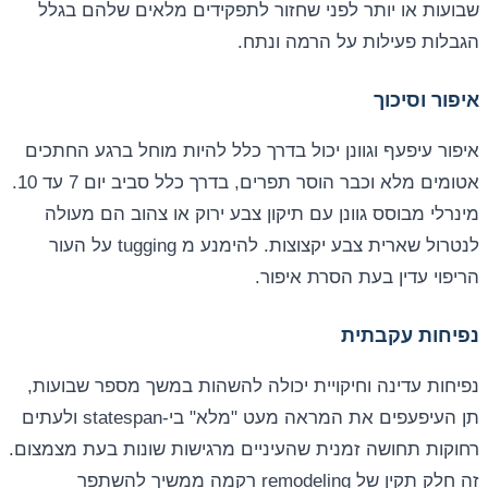
שבועות או יותר לפני שחזור לתפקידים מלאים שלהם בגלל
הגבלות פעילות על הרמה ונתח.
איפור וסיכוך
איפור עיפעף וגוונן יכול בדרך כלל להיות מוחל ברגע החתכים
אטומים מלא וכבר הוסר תפרים, בדרך כלל סביב יום 7 עד 10.
מינרלי מבוסס גוונן עם תיקון צבע ירוק או צהוב הם מעולה
לנטרול שארית צבע יקצוצות. להימנע מ tugging על העור
הריפוי עדין בעת הסרת איפור.
נפיחות עקבתית
נפיחות עדינה וחיקויית יכולה להשהות במשך מספר שבועות,
תן העיפעפים את המראה מעט "מלא" בי-statespan ולעתים
רחוקות תחושה זמנית שהעיניים מרגישות שונות בעת מצמצום.
זה חלק תקין של remodeling רקמה ממשיך להשתפר