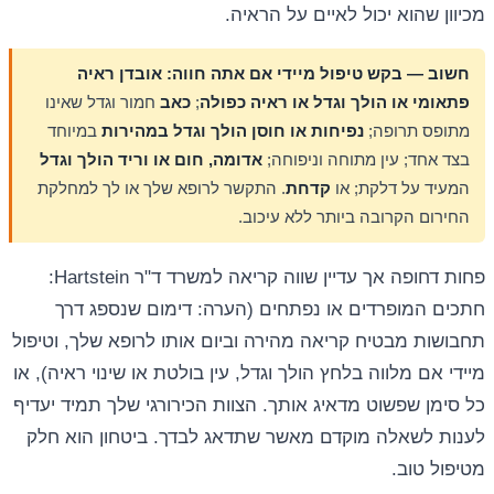
מכיוון שהוא יכול לאיים על הראיה.
חשוב — בקש טיפול מיידי אם אתה חווה:
אובדן ראיה
פתאומי או הולך וגדל או ראיה כפולה
;
כאב
חמור וגדל שאינו
מתופס תרופה;
נפיחות או חוסן הולך וגדל במהירות
במיוחד
בצד אחד; עין מתוחה וניפוחה;
אדומה, חום או וריד הולך וגדל
המעיד על דלקת; או
קדחת
. התקשר לרופא שלך או לך למחלקת
החירום הקרובה ביותר ללא עיכוב.
פחות דחופה אך עדיין שווה קריאה למשרד ד"ר Hartstein:
חתכים המופרדים או נפתחים (הערה: דימום שנספג דרך
תחבושות מבטיח קריאה מהירה וביום אותו לרופא שלך, וטיפול
מיידי אם מלווה בלחץ הולך וגדל, עין בולטת או שינוי ראיה), או
כל סימן שפשוט מדאיג אותך. הצוות הכירורגי שלך תמיד יעדיף
לענות לשאלה מוקדם מאשר שתדאג לבדך. ביטחון הוא חלק
מטיפול טוב.