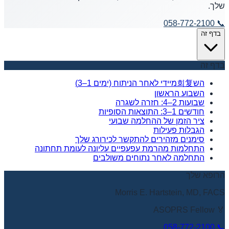
שלך.
058-772-2100
📞
בדף זה
בדף זה
הש회复מיידי לאחר הניתוח (ימים 1–3)
השבוע הראשון
שבועות 2–4: חזרה לשגרה
חודשים 1–3: התוצאות הסופיות
ציר הזמן של ההחלמה שבועי
הגבלות פעילות
סימנים מזהירים להתקשר לכירורג שלך
התחלמות מהרמת עפעפיים עליונה לעומת תחתונה
התחלמה לאחר נתוחים משולבים
הרופא שלך
Morris E. Hartstein, MD, FACS
🏅 ASOPRS Fellow
058-772-2100
📞